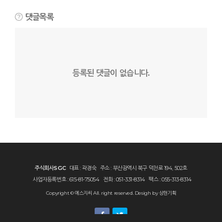
댓글목록
등록된 댓글이 없습니다.
주식회사SGC
대표 : 곽경숙
주소 : 부산광역시 북구 덕천로 194, 502호
사업자등록번호 : 615-81-75054
전화 : 051-331-8314
팩스 : 055-313-8314
Copyright © 에스지씨 All. right reserved. Desigh by
상현기획